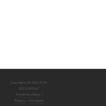
Copyrights © 2026 P.IVA
02152490567
Termini di utilizzo
/
Privacy
/
Chi Siamo