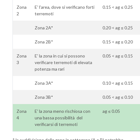
Zona
E' l'area, dove si verificano forti
0.15 < ag ≤ 0.25
2
terremoti
Zona 2A*
0.20 < ag ≤ 0.25
Zona 2B*
0.15 < ag ≤ 0.20
Zona
E' la zona in cui si possono
0.05 < ag ≤ 0.15
3
verificare terremoti di elevata
potenza ma rari
Zona 3A*
0.10 < ag ≤ 0.15
Zona 3B*
0.05 < ag ≤ 0.10
Zona
E' la zona meno rischiosa con
ag ≤ 0.05
4
una bassa possibilità del
verificarsi di terremoti
* la suddivisione delle zone in sottozone (A e B) potrebbe