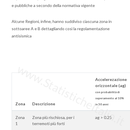
e pubbliche a secondo della normativa vigente
Alcune Regioni, infine, hanno suddiviso ciascuna zona in
sottoaree A e B dettagliando così la regolamentazione
antisismica
www.StatisticheItalia.it
Accelerezazione
orizzontale (ag)
con probabilità di
superamento al 10%
Zona
Descrizione
in 50 anni
Zona
Zona più rischiosa, per i
ag > 0.25
1
terremoti più forti