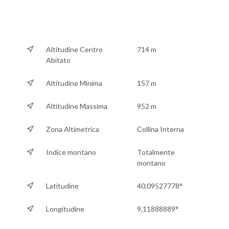
Altitudine Centro
714 m
Abitato
Altitudine Minima
157 m
Altitudine Massima
952 m
Zona Altimetrica
Collina Interna
Indice montano
Totalmente
montano
Latitudine
40,09527778°
Longitudine
9,11888889°