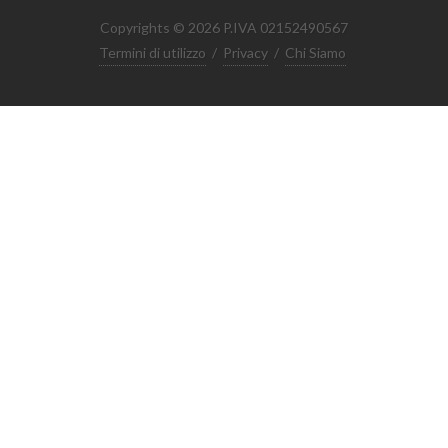
Copyrights © 2026 P.IVA 02152490567
Termini di utilizzo
/
Privacy
/
Chi Siamo