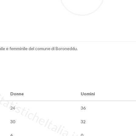
chile e femminile del comune di Boroneddu.
tisticheItalia.it
Donne
Uomini
24
36
30
32
6
0