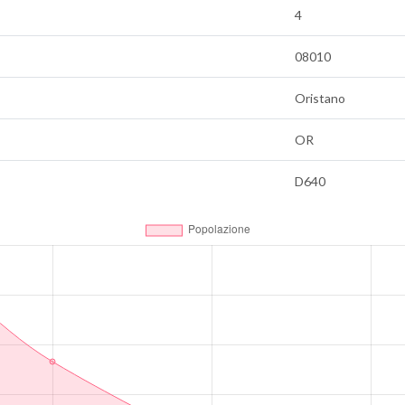
4
08010
Oristano
OR
D640