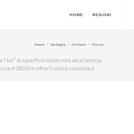
HOME
REGIONI
Home
Sardegna
Oristano
Flussio
2
a 7 km
di superficie totale ed è ad un'altezza
oste è 08010 e infine il codice catastale è