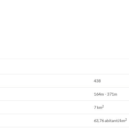
438
164m - 371m
2
7 km
2
63,76 abitanti/km