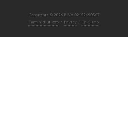
Copyrights © 2026 P.IVA 02152490567
Termini di utilizzo
/
Privacy
/
Chi Siamo