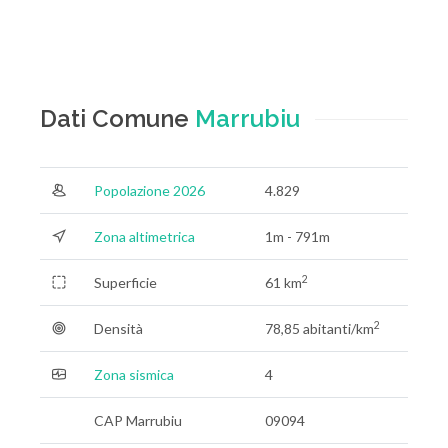
Dati Comune
Marrubiu
Popolazione 2026
4.829
Zona altimetrica
1m - 791m
2
Superficie
61 km
2
Densità
78,85 abitanti/km
Zona sismica
4
CAP Marrubiu
09094