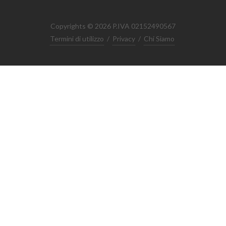
Copyrights © 2026 P.IVA 02152490567
Termini di utilizzo
/
Privacy
/
Chi Siamo