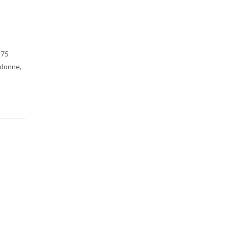
375
7 donne,