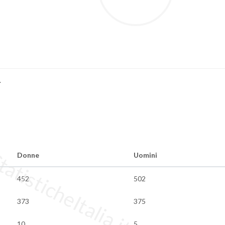
.
tisticheItalia.it
Donne
Uomini
452
502
373
375
10
5