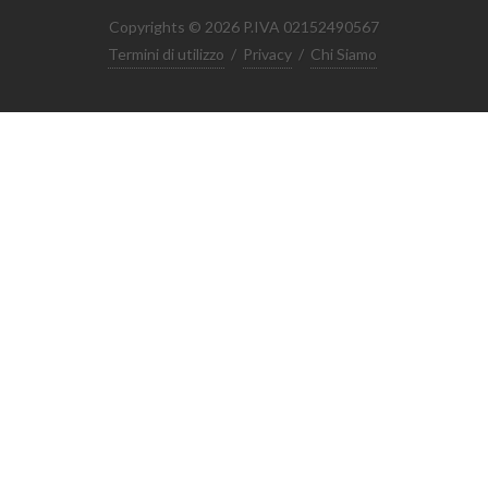
Copyrights © 2026 P.IVA 02152490567
Termini di utilizzo
/
Privacy
/
Chi Siamo