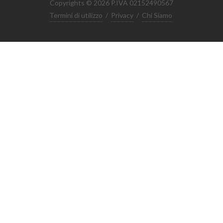
Copyrights © 2026 P.IVA 02152490567
Termini di utilizzo
/
Privacy
/
Chi Siamo