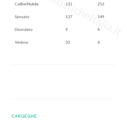
www.StatisticheItalia.it
Celibe\Nubile
131
252
Sposato
137
149
Divorziato
9
4
Vedovo
33
6
CARGEGHE