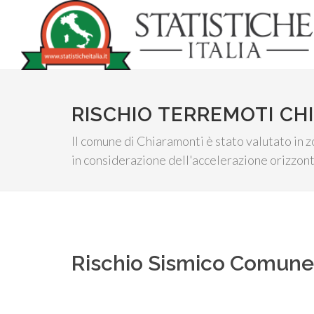
RISCHIO TERREMOTI CH
Il comune di Chiaramonti è stato valutato in z
in considerazione dell'accelerazione orizzont
Rischio Sismico Comun