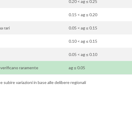
0.20 < ag ≤ 0.25
0.15 < ag ≤ 0.20
a rari
0.05 < ag ≤ 0.15
0.10 < ag ≤ 0.15
0.05 < ag ≤ 0.10
si verificano raramente
ag ≤ 0.05
 subire variazioni in base alle delibere regionali