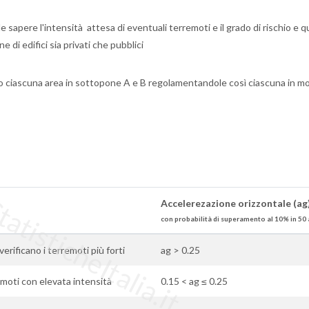
 sapere l'intensità attesa di eventuali terremoti e il grado di rischio e q
e di edifici sia privati che pubblici
so ciascuna area in sottopone A e B regolamentandole così ciascuna in m
tisticheItalia.it
Accelerezazione orizzontale (ag
con probabilità di superamento al 10% in 50 
i verificano i terremoti più forti
ag > 0.25
moti con elevata intensità
0.15 < ag ≤ 0.25