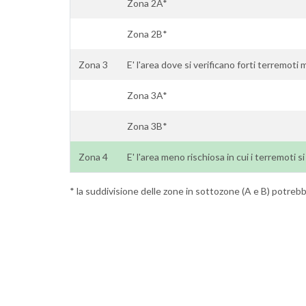
Zona 2A*
Zona 2B*
Zona 3
E' l'area dove si verificano forti terremoti m
Zona 3A*
Zona 3B*
Zona 4
E' l'area meno rischiosa in cui i terremoti 
* la suddivisione delle zone in sottozone (A e B) potrebbe