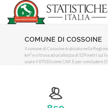
COMUNE DI COSSOINE
Il comune di Cossoine è ubicato nella Regione 
2
km
e si trova ad un'altezza di 529 metri sul l
usare il 07010 come CAP. E per concludere D1