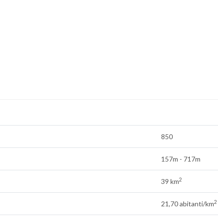
850
157m - 717m
2
39 km
2
21,70 abitanti/km