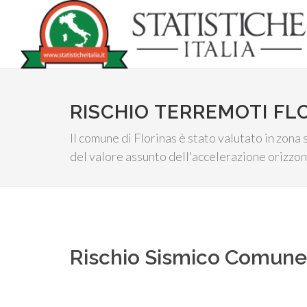
RISCHIO TERREMOTI FL
Il comune di Florinas è stato valutato in zona 
del valore assunto dell'accelerazione orizzon
Rischio Sismico Comun