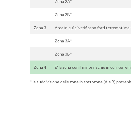
Zona 2A*
Zona 2B*
Zona 3
Area in cui si verificano forti terremoti ma
Zona 3A*
Zona 3B*
Zona 4
E' la zona con il minor rischio in cui i terr
* la suddivisione delle zone in sottozone (A e B) potrebbe