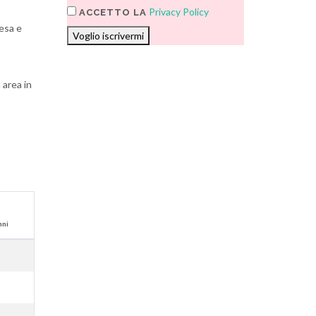
Privacy Policy
ACCETTO LA
tesa e
Voglio iscrivermi
 area in
nni