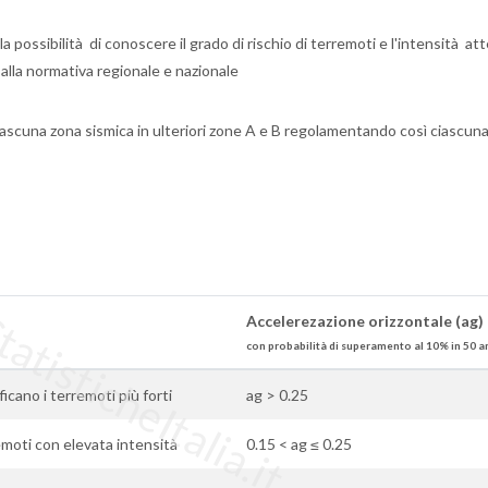
a possibilità di conoscere il grado di rischio di terremoti e l'intensità at
e alla normativa regionale e nazionale
ascuna zona sismica in ulteriori zone A e B regolamentando così ciascuna
tisticheItalia.it
Accelerezazione orizzontale (ag)
con probabilità di superamento al 10% in 50 a
ificano i terremoti più forti
ag > 0.25
moti con elevata intensità
0.15 < ag ≤ 0.25