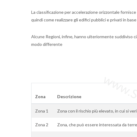
La classificazione per accelerazione orizzontale fornisce l
quindi come realizzare gli edifici pubblici e privati in bas
Alcune Regioni, infine, hanno ulteriormente suddiviso ci
modo differente
www.Sta
Zona
Descrizione
Zona 1
Zona con il rischio più elevato, in cui si ver
Zona 2
Zona, che può essere interessata da terre