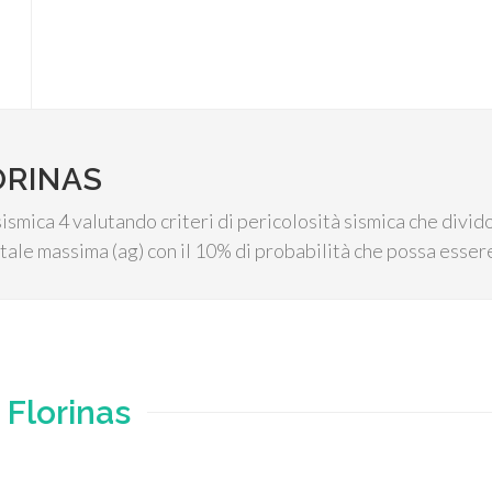
ORINAS
sismica 4 valutando criteri di pericolosità sismica che divid
tale massima (ag) con il 10% di probabilità che possa essere
e
Florinas