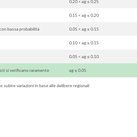
0.20 < ag ≤ 0.25
0.15 < ag ≤ 0.20
 con bassa probabilità
0.05 < ag ≤ 0.15
0.10 < ag ≤ 0.15
0.05 < ag ≤ 0.10
emoti si verificano raramente
ag ≤ 0.05
 subire variazioni in base alle delibere regionali