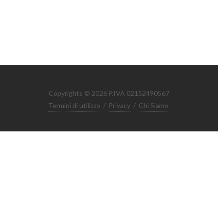
Copyrights © 2026 P.IVA 02152490567
Termini di utilizzo
/
Privacy
/
Chi Siamo