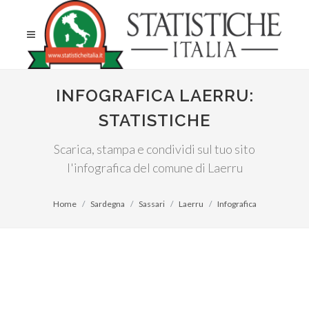
INFOGRAFICA LAERRU:
STATISTICHE
Scarica, stampa e condividi sul tuo sito
l'infografica del comune di Laerru
Home
Sardegna
Sassari
Laerru
Infografica