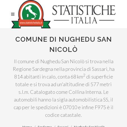
COMUNE DI NUGHEDU SAN
NICOLÒ
Il comune di Nughedu San Nicolò si trova nella
Regione Sardegna nella provincia di Sassari, ha
2
814 abitanti in calo, conta 68 km
di superficie
totale e si trova ad un'altitudine di 577 metri
s.l.m. Catalogato come Collina Interna. Le
automobili hanno la sigla automobilistica SS, il
cap per le spedizioni è 07010 e infine F975 è il
codice catastale.
Home
Sardegna
Sassari
Nughedu San Nicolò