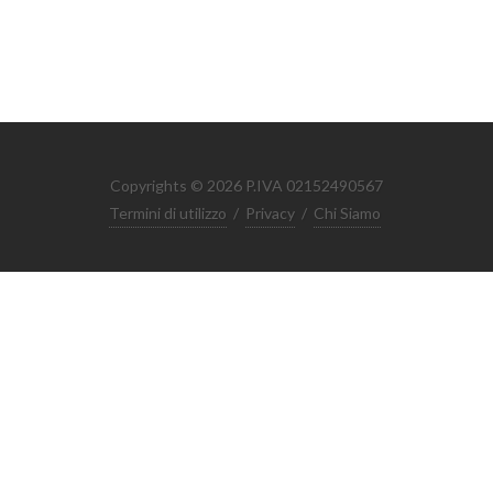
Copyrights © 2026 P.IVA 02152490567
Termini di utilizzo
/
Privacy
/
Chi Siamo