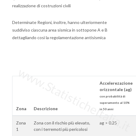
realizzazione di costruzioni civili
Determinate Regioni, inoltre, hanno ulteriormente
suddiviso ciascuna area sismica in sottopone A e B
dettagliando così la regolamentazione antisismica
www.StatisticheItalia.it
Accelerezazione
orizzontale (ag)
con probabilità di
superamento al 10%
Zona
Descrizione
in 50 anni
Zona
Zona con il rischio più elevato,
ag > 0.25
1
con i terremoti più pericolosi