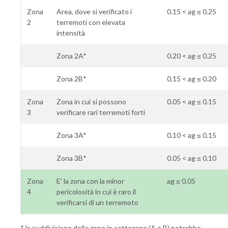
Zona
Area, dove si verificato i
0.15 < ag ≤ 0.25
2
terremoti con elevata
intensità
Zona 2A*
0.20 < ag ≤ 0.25
Zona 2B*
0.15 < ag ≤ 0.20
Zona
Zona in cui si possono
0.05 < ag ≤ 0.15
3
verificare rari terremoti forti
Zona 3A*
0.10 < ag ≤ 0.15
Zona 3B*
0.05 < ag ≤ 0.10
Zona
E' la zona con la minor
ag ≤ 0.05
4
pericolosità in cui è raro il
verificarsi di un terremoto
* la suddivisione delle zone in sottozone (A e B) potrebbe