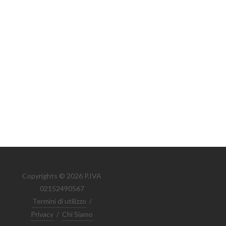
Copyrights © 2026 P.IVA
02152490567
Termini di utilizzo
/
Privacy
/
Chi Siamo