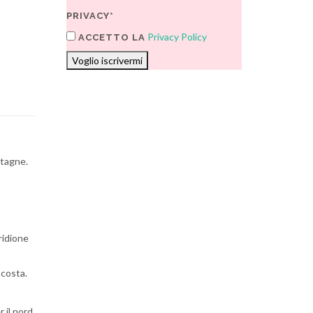
PRIVACY*
Privacy Policy
ACCETTO LA
Voglio iscrivermi
ntagne.
ridione
 costa.
 il nord