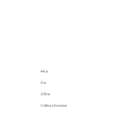
44 m
0 m
378 m
Collina Litoranea