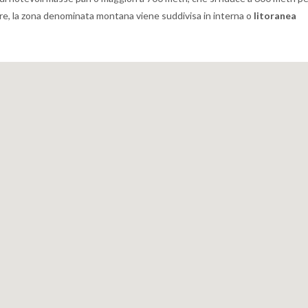
oltre, la zona denominata montana viene suddivisa in interna o
litoranea