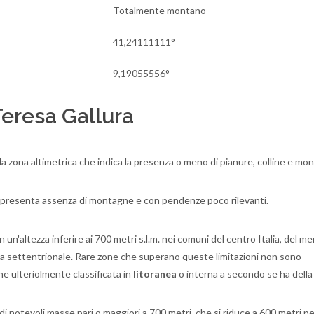
Totalmente montano
41,24111111°
9,19055556°
Teresa Gallura
lla zona altimetrica che indica la presenza o meno di pianure, colline e mo
e presenta assenza di montagne e con pendenze poco rilevanti.
n'altezza inferire ai 700 metri s.l.m. nei comuni del centro Italia, del me
Italia settentrionale. Rare zone che superano queste limitazioni non sono
e ulteriolmente classificata in
litoranea
o interna a secondo se ha della
 notevoli masse pari o maggiori a 700 metri, che si riduce a 600 metri per