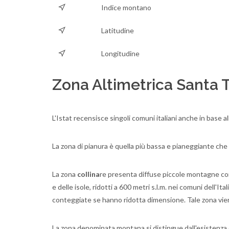
Indice montano
Latitudine
Longitudine
Zona Altimetrica Santa 
L'Istat recensisce singoli comuni italiani anche in base a
La zona di pianura è quella più bassa e pianeggiante ch
La zona
collina
re presenta diffuse piccole montagne con u
e delle isole, ridotti a 600 metri s.l.m. nei comuni dell'
conteggiate se hanno ridotta dimensione. Tale zona vien
La zona denominata montana si distingue dall'esistenza di