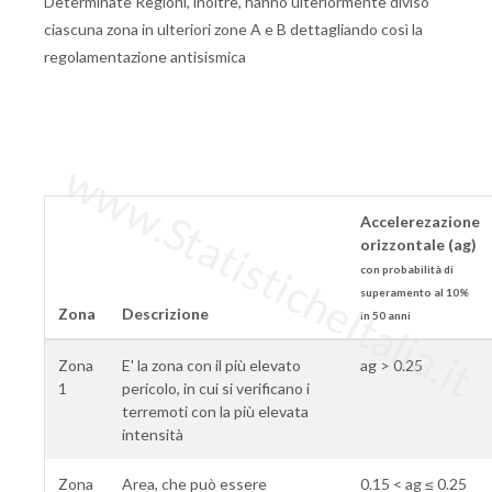
Determinate Regioni, inoltre, hanno ulteriormente diviso
ciascuna zona in ulteriori zone A e B dettagliando così la
regolamentazione antisismica
www.StatisticheItalia.it
Accelerezazione
orizzontale (ag)
con probabilità di
superamento al 10%
Zona
Descrizione
in 50 anni
Zona
E' la zona con il più elevato
ag > 0.25
1
pericolo, in cui si verificano i
terremoti con la più elevata
intensità
Zona
Area, che può essere
0.15 < ag ≤ 0.25