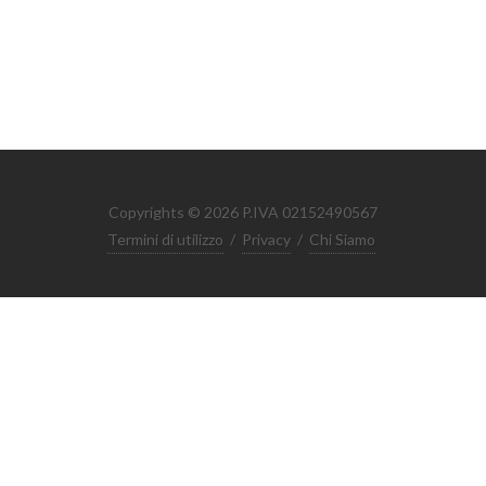
Copyrights © 2026 P.IVA 02152490567
Termini di utilizzo
/
Privacy
/
Chi Siamo