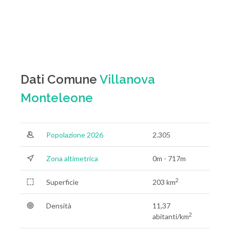
Dati Comune
Villanova
Monteleone
Popolazione 2026
2.305
Zona altimetrica
0m - 717m
2
Superficie
203 km
Densità
11,37
2
abitanti/km