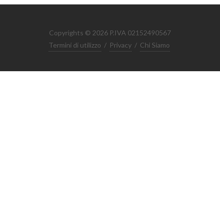
Copyrights © 2026 P.IVA 02152490567
Termini di utilizzo
/
Privacy
/
Chi Siamo