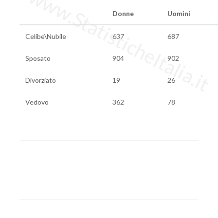
www.StatisticheItalia.it
Donne
Uomini
Celibe\Nubile
637
687
Sposato
904
902
Divorziato
19
26
Vedovo
362
78