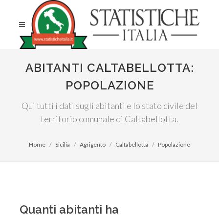
ABITANTI CALTABELLOTTA:
POPOLAZIONE
Qui tutti i dati sugli abitanti e lo stato civile del
territorio comunale di Caltabellotta.
Home
Sicilia
Agrigento
Caltabellotta
Popolazione
Quanti abitanti ha