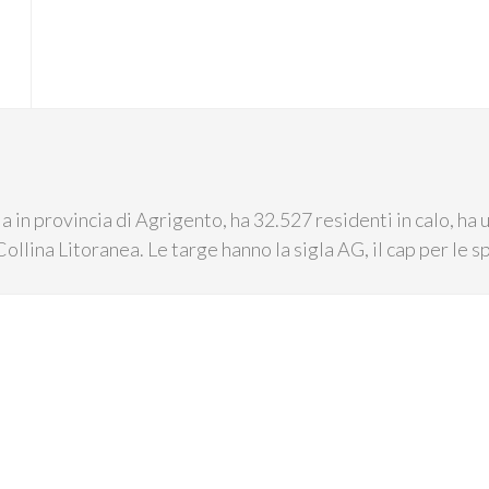
a in provincia di Agrigento, ha 32.527 residenti in calo, ha 
 Collina Litoranea. Le targe hanno la sigla AG, il cap per le