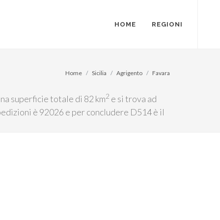
HOME
REGIONI
Home
Sicilia
Agrigento
Favara
2
una superficie totale di 82 km
e si trova ad
 spedizioni è 92026 e per concludere D514 è il