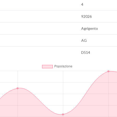
4
92026
Agrigento
AG
D514