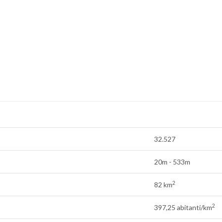
32.527
20m - 533m
2
82 km
2
397,25 abitanti/km