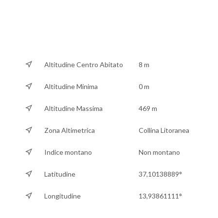
Altitudine Centro Abitato
8 m
Altitudine Minima
0 m
Altitudine Massima
469 m
Zona Altimetrica
Collina Litoranea
Indice montano
Non montano
Latitudine
37,10138889°
Longitudine
13,93861111°