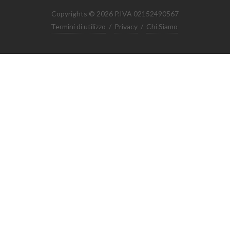
Copyrights © 2026 P.IVA 02152490567
Termini di utilizzo
/
Privacy
/
Chi Siamo