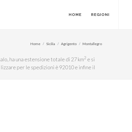
HOME
REGIONI
Home
Sicilia
Agrigento
Montallegro
2
calo, ha una estensione totale di 27 km
e si
lizzare per le spedizioni è 92010 e infine il