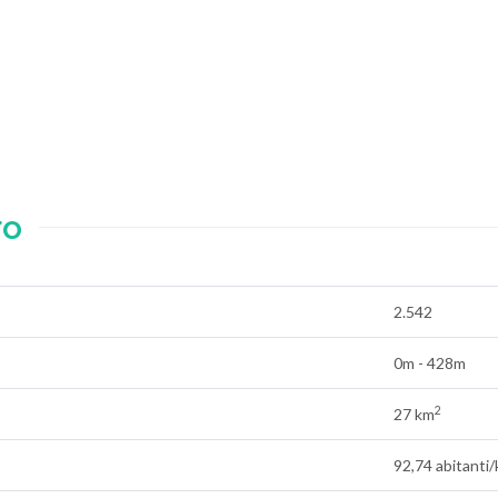
ro
2.542
0m - 428m
2
27 km
92,74 abitanti