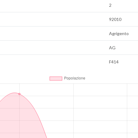
2
92010
Agrigento
AG
F414