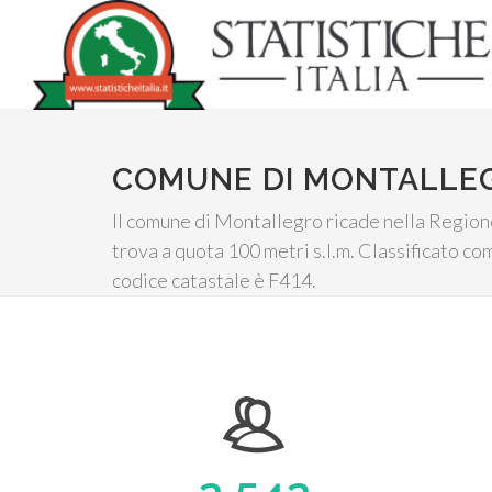
COMUNE DI MONTALLE
Il comune di Montallegro ricade nella Regione 
trova a quota 100 metri s.l.m. Classificato com
codice catastale è F414.