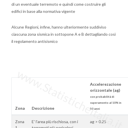
di un eventuale terremoto e quindi come costruire gli
edifici in base alla normativa vigente
Alcune Regioni, infine, hanno ulteriormente suddiviso
ciascuna zona sismica in sottopone A e B dettagliando così
il regolamento antisismico
www.StatisticheItalia.it
Accelerezazione
orizzontale (ag)
con probabilità di
superamento al 10% in
Zona
Descrizione
50 anni
Zona
E' l'area più rischiosa, con i
ag > 0.25
1
terremoti più pericolosi