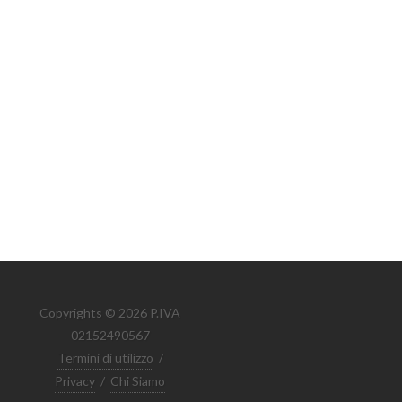
Copyrights © 2026 P.IVA
02152490567
Termini di utilizzo
/
Privacy
/
Chi Siamo