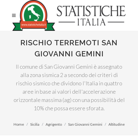
RISCHIO TERREMOTI SAN
GIOVANNI GEMINI
Il comune di San Giovanni Gemini è assegnato
alla zona sismica 2 a secondo dei criteri di
rischio sismico che dividono l'Italia in quattro
aree in base ai valori dell'accelerazione
orizzontale massima (ag) con una possibilità del
10% che possa essere sforata.
Home
Sicilia
Agrigento
San Giovanni Gemini
Altitudine