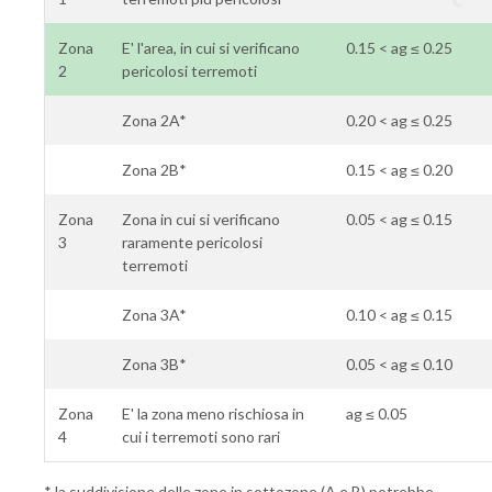
Zona
E' l'area, in cui si verificano
0.15 < ag ≤ 0.25
2
pericolosi terremoti
Zona 2A*
0.20 < ag ≤ 0.25
Zona 2B*
0.15 < ag ≤ 0.20
Zona
Zona in cui si verificano
0.05 < ag ≤ 0.15
3
raramente pericolosi
terremoti
Zona 3A*
0.10 < ag ≤ 0.15
Zona 3B*
0.05 < ag ≤ 0.10
Zona
E' la zona meno rischiosa in
ag ≤ 0.05
4
cui i terremoti sono rari
* la suddivisione delle zone in sottozone (A e B) potrebbe