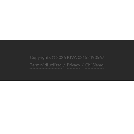
Copyrights © 2026 P.IVA 02152490567
Termini di utilizzo
/
Privacy
/
Chi Siamo