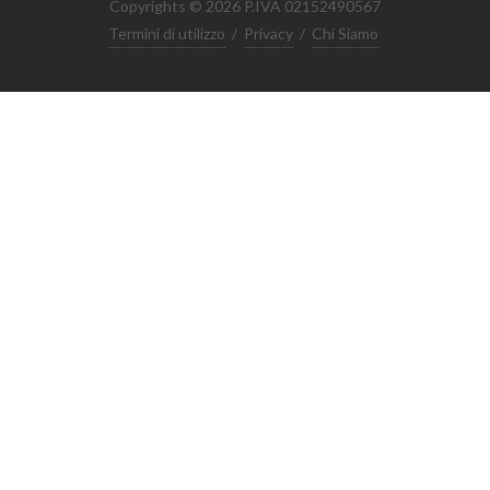
Copyrights © 2026 P.IVA 02152490567
Termini di utilizzo
/
Privacy
/
Chi Siamo