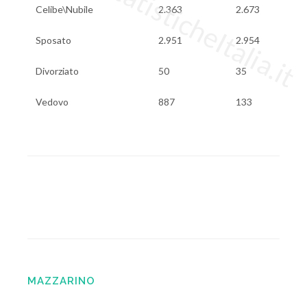
www.StatisticheItalia.it
Celibe\Nubile
2.363
2.673
Sposato
2.951
2.954
Divorziato
50
35
Vedovo
887
133
MAZZARINO