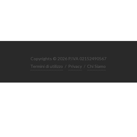
Copyrights © 2026 P.IVA 02152490567
Termini di utilizzo
/
Privacy
/
Chi Siamo