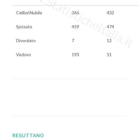
www.StatisticheItalia.it
Celibe\Nubile
366
432
Sposato
459
474
Divorziato
7
12
Vedovo
193
51
RESUTTANO