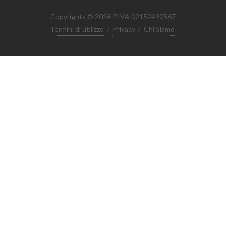
Copyrights © 2026 P.IVA 02152490567
Termini di utilizzo
/
Privacy
/
Chi Siamo