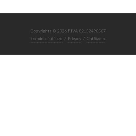
Copyrights © 2026 P.IVA 02152490567
Termini di utilizzo
/
Privacy
/
Chi Siamo