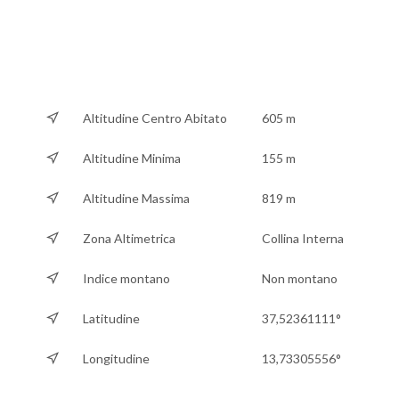
Altitudine Centro Abitato
605 m
Altitudine Minima
155 m
Altitudine Massima
819 m
Zona Altimetrica
Collina Interna
Indice montano
Non montano
Latitudine
37,52361111°
Longitudine
13,73305556°