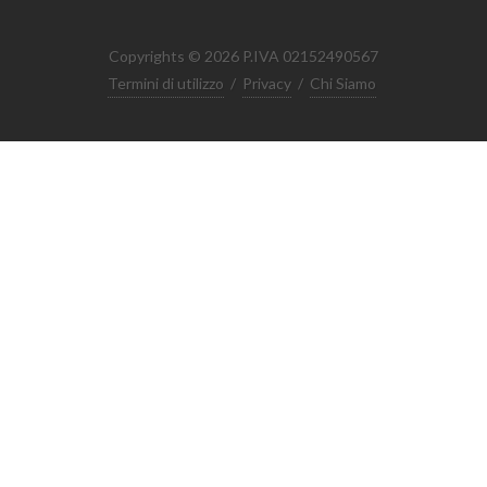
Copyrights © 2026 P.IVA 02152490567
Termini di utilizzo
/
Privacy
/
Chi Siamo