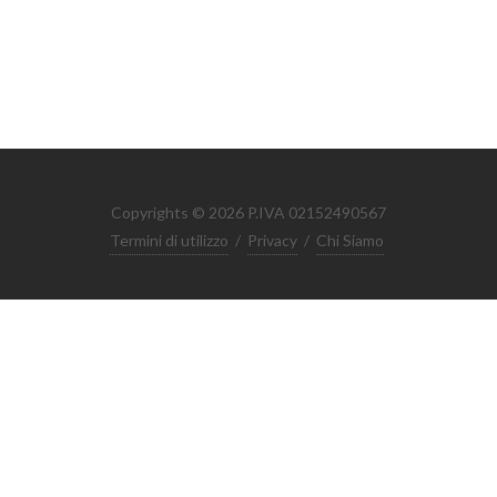
Copyrights © 2026 P.IVA 02152490567
Termini di utilizzo
/
Privacy
/
Chi Siamo