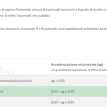
i sapere l'intensità attesa di eventuali terremoti e il grado di rischio e 
e di edifici sia privati che pubblici
rea sismica in sottoaree A e B potendo così regolamenti antisismici ad h
tisticheItalia.it
Accelerezazione orizzontale (ag)
con probabilità di superamento al 10% in 50 anni
terremoti più pericolosi
ag > 0.25
oti
0.15 < ag ≤ 0.25
0.20 < ag ≤ 0.25