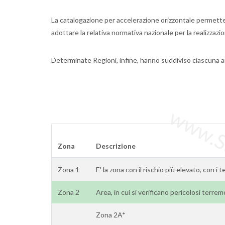
La catalogazione per accelerazione orizzontale permette d
adottare la relativa normativa nazionale per la realizzazion
Determinate Regioni, infine, hanno suddiviso ciascuna a
www.Sta
Zona
Descrizione
Zona 1
E' la zona con il rischio più elevato, con i 
Zona 2
Area, in cui si verificano pericolosi terrem
Zona 2A*