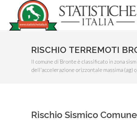
RISCHIO TERREMOTI B
Il comune di Bronte è classificato in zona sism
dell'accelerazione orizzontale massima (ag) co
Rischio Sismico Comun