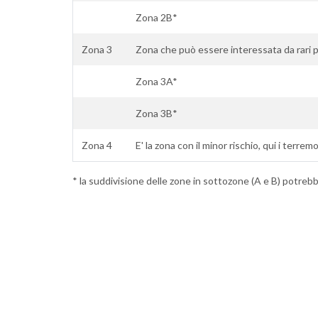
Zona 2B*
Zona 3
Zona che può essere interessata da rari p
Zona 3A*
Zona 3B*
Zona 4
E' la zona con il minor rischio, qui i terremo
* la suddivisione delle zone in sottozone (A e B) potrebbe