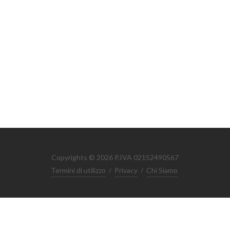
Copyrights © 2026 P.IVA 02152490567
Termini di utilizzo
/
Privacy
/
Chi Siamo