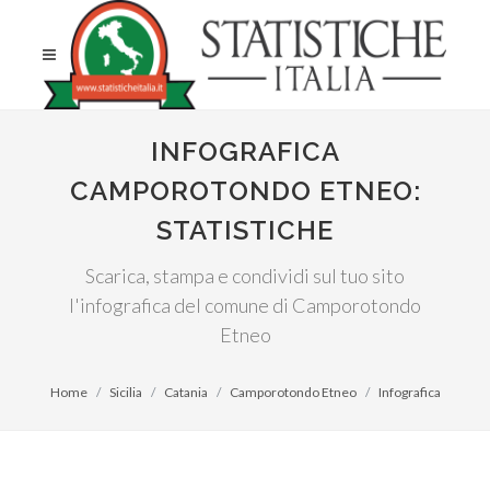
INFOGRAFICA
CAMPOROTONDO ETNEO:
STATISTICHE
Scarica, stampa e condividi sul tuo sito
l'infografica del comune di Camporotondo
Etneo
Home
Sicilia
Catania
Camporotondo Etneo
Infografica