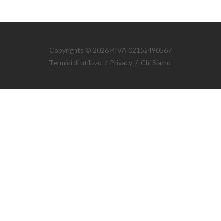
Copyrights © 2026 P.IVA 02152490567
Termini di utilizzo
/
Privacy
/
Chi Siamo