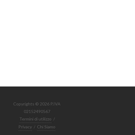
Copyrights © 2026 P.IVA
02152490567
Termini di utilizzo
/
Privacy
/
Chi Siamo