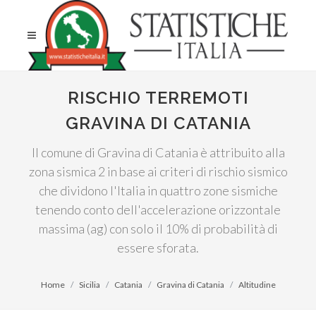
RISCHIO TERREMOTI
GRAVINA DI CATANIA
Il comune di Gravina di Catania è attribuito alla
zona sismica 2 in base ai criteri di rischio sismico
che dividono l'Italia in quattro zone sismiche
tenendo conto dell'accelerazione orizzontale
massima (ag) con solo il 10% di probabilità di
essere sforata.
Home
Sicilia
Catania
Gravina di Catania
Altitudine