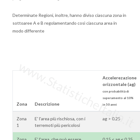
Determinate Regioni, inoltre, hanno diviso ciascuna zona in
sottoaree A e B regolamentando così ciascuna area in
modo differente
www.StatisticheItalia.it
Accelerezazione
orizzontale (ag)
con probabilità di
superamento al 10%
Zona
Descrizione
in 50 anni
Zona
E' l'area più rischiosa, con i
ag > 0.25
1
terremoti più pericolosi
Zona
E' l'area, che può essere
0.15 < ag ≤ 0.25