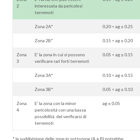
2
interessata da pericolosi
terremoti
Zona 2A*
0.20 < ag ≤ 0.25
Zona 2B*
0.15 < ag ≤ 0.20
Zona
E' la zona in cui si possono
0.05 < ag ≤ 0.15
3
verificare rari forti terremoti
Zona 3A*
0.10 < ag ≤ 0.15
Zona 3B*
0.05 < ag ≤ 0.10
Zona
E' la zona con la minor
ag ≤ 0.05
4
pericolosità con una bassa
possibilità del verificarsi di
terremoti
* la suddivisione delle zone in sottozone (A e B) potrebbe