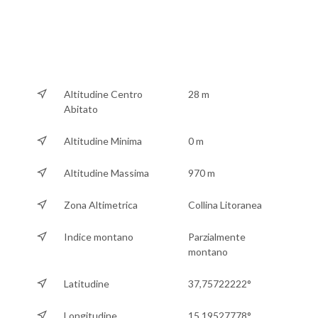
Altitudine Centro
28 m
Abitato
Altitudine Minima
0 m
Altitudine Massima
970 m
Zona Altimetrica
Collina Litoranea
Indice montano
Parzialmente
montano
Latitudine
37,75722222°
Longitudine
15,19527778°