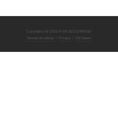
Copyrights © 2026 P.IVA 02152490567
Termini di utilizzo
/
Privacy
/
Chi Siamo