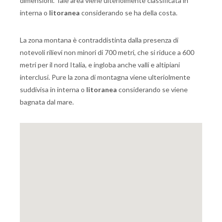
dimensioni. Tale area viene ulteriolmente classificata in
interna o
litoranea
considerando se ha della costa.
La zona montana è contraddistinta dalla presenza di
notevoli rilievi non minori di 700 metri, che si riduce a 600
metri per il nord Italia, e ingloba anche valli e altipiani
interclusi. Pure la zona di montagna viene ulteriolmente
suddivisa in interna o
litoranea
considerando se viene
bagnata dal mare.