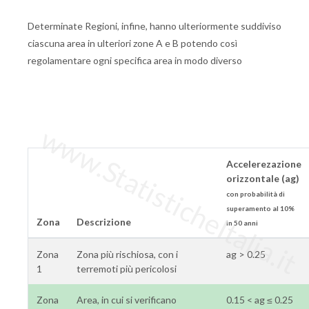
Determinate Regioni, infine, hanno ulteriormente suddiviso
ciascuna area in ulteriori zone A e B potendo così
regolamentare ogni specifica area in modo diverso
www.StatisticheItalia.it
Accelerezazione
orizzontale (ag)
con probabilità di
superamento al 10%
Zona
Descrizione
in 50 anni
Zona
Zona più rischiosa, con i
ag > 0.25
1
terremoti più pericolosi
Zona
Area, in cui si verificano
0.15 < ag ≤ 0.25