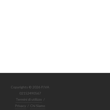
Copyrights © 2026 P.IVA
02152490567
Termini di utilizzo
/
Privacy
/
Chi Siamo