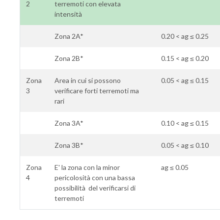
2
terremoti con elevata
intensità
Zona 2A*
0.20 < ag ≤ 0.25
Zona 2B*
0.15 < ag ≤ 0.20
Zona
Area in cui si possono
0.05 < ag ≤ 0.15
3
verificare forti terremoti ma
rari
Zona 3A*
0.10 < ag ≤ 0.15
Zona 3B*
0.05 < ag ≤ 0.10
Zona
E' la zona con la minor
ag ≤ 0.05
4
pericolosità con una bassa
possibilità del verificarsi di
terremoti