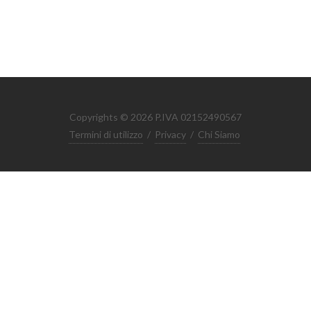
Copyrights © 2026 P.IVA 02152490567
Termini di utilizzo
/
Privacy
/
Chi Siamo