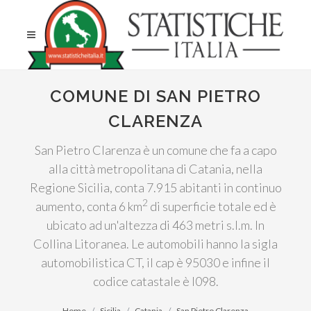
COMUNE DI SAN PIETRO
CLARENZA
San Pietro Clarenza è un comune che fa a capo
alla città metropolitana di Catania, nella
Regione Sicilia, conta 7.915 abitanti in continuo
2
aumento, conta 6 km
di superficie totale ed è
ubicato ad un'altezza di 463 metri s.l.m. In
Collina Litoranea. Le automobili hanno la sigla
automobilistica CT, il cap è 95030 e infine il
codice catastale è I098.
Home
Sicilia
Catania
San Pietro Clarenza