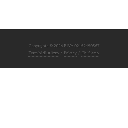
Copyrights © 2026 P.IVA 02152490567
Termini di utilizzo
/
Privacy
/
Chi Siamo