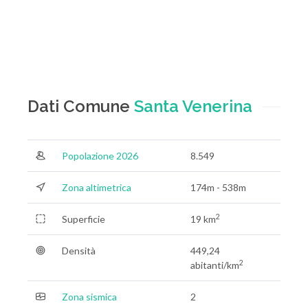
Dati Comune
Santa Venerina
Popolazione 2026
8.549
Zona altimetrica
174m - 538m
2
Superficie
19 km
Densità
449,24
2
abitanti/km
Zona sismica
2