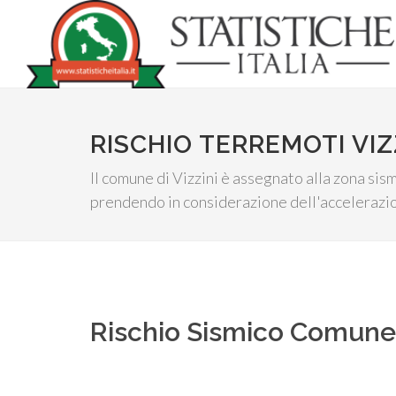
RISCHIO TERREMOTI VIZ
Il comune di Vizzini è assegnato alla zona sism
prendendo in considerazione dell'accelerazion
Rischio Sismico Comun