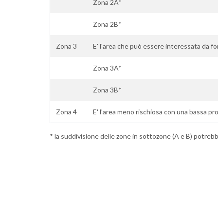
Zona 2A*
Zona 2B*
Zona 3
E' l'area che può essere interessata da for
Zona 3A*
Zona 3B*
Zona 4
E' l'area meno rischiosa con una bassa pro
* la suddivisione delle zone in sottozone (A e B) potrebbe