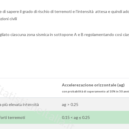
di sapere il grado di rischio di terremoti e l'intensità attesa e quindi ado
ioni civili
gliato ciascuna zona sismica in sottopone A e B regolamentando così cia
tisticheItalia.it
Accelerezazione orizzontale (ag)
con probabilità di superamento al 10% in 50 ann
la più elevata intensità
ag > 0.25
forti terremoti
0.15 < ag ≤ 0.25