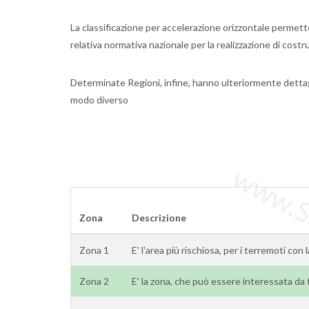
La classificazione per accelerazione orizzontale permette 
relativa normativa nazionale per la realizzazione di costruz
Determinate Regioni, infine, hanno ulteriormente detta
modo diverso
www.Sta
Zona
Descrizione
Zona 1
E' l'area più rischiosa, per i terremoti con 
Zona 2
E' la zona, che può essere interessata da 