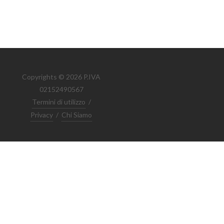
Copyrights © 2026 P.IVA
02152490567
Termini di utilizzo
/
Privacy
/
Chi Siamo