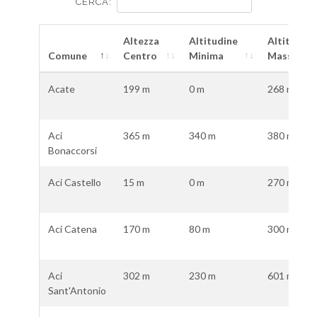
CERCA:
Altezza
Altitudine
Altitudine
Comune
Centro
Minima
Massima
Acate
199 m
0 m
268 m
Aci
365 m
340 m
380 m
Bonaccorsi
Aci Castello
15 m
0 m
270 m
Aci Catena
170 m
80 m
300 m
Aci
302 m
230 m
601 m
Sant'Antonio