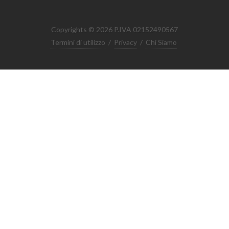
Copyrights © 2026 P.IVA 02152490567
Termini di utilizzo
/
Privacy
/
Chi Siamo