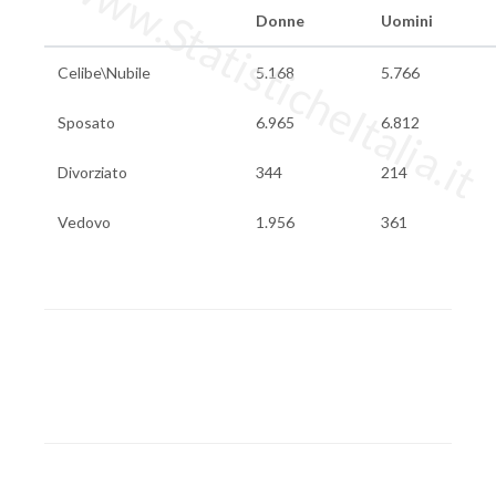
www.StatisticheItalia.it
Donne
Uomini
Celibe\Nubile
5.168
5.766
Sposato
6.965
6.812
Divorziato
344
214
Vedovo
1.956
361