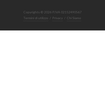
Copyrights © 2026 P.IVA 02152490567
Termini di utilizzo
/
Privacy
/
Chi Siamo