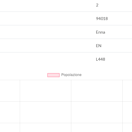
2
94018
Enna
EN
L448