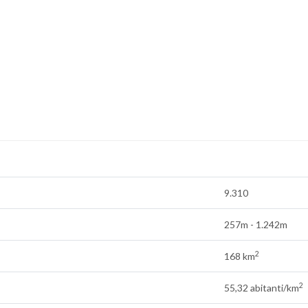
9.310
257m - 1.242m
2
168 km
2
55,32 abitanti/km