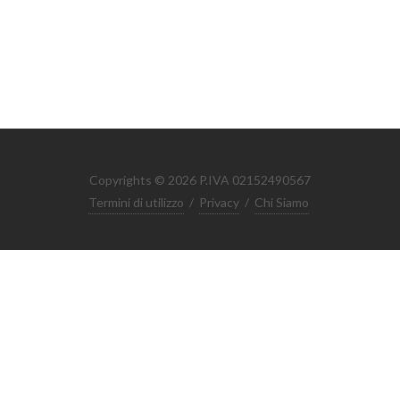
Copyrights © 2026 P.IVA 02152490567
Termini di utilizzo
/
Privacy
/
Chi Siamo