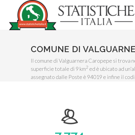
COMUNE DI VALGUARN
Il comune di Valguarnera Caropepe si trova nell
2
superficie totale di 9 km
ed è ubicato ad un'al
assegnato dalle Poste è 94019 e infine il cod