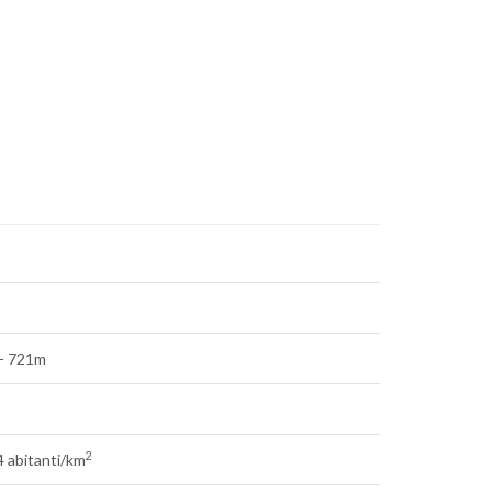
- 721m
2
 abitanti/km