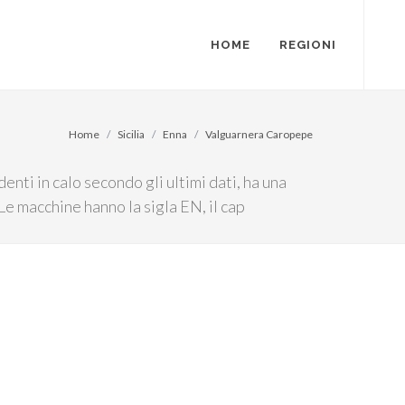
HOME
REGIONI
Home
Sicilia
Enna
Valguarnera Caropepe
enti in calo secondo gli ultimi dati, ha una
Le macchine hanno la sigla EN, il cap