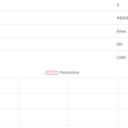
2
9401
Enna
EN
L583