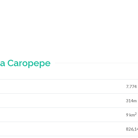
ra Caropepe
7.774
314m 
2
9 km
826,14