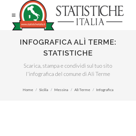
INFOGRAFICA ALÌ TERME:
STATISTICHE
Scarica, stampa e condividi sul tuo sito
l'infografica del comune di Alì Terme
Home
Sicilia
Messina
Alì Terme
Infografica