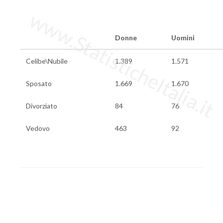
www.StatisticheItalia.it
Donne
Uomini
Celibe\Nubile
1.389
1.571
Sposato
1.669
1.670
Divorziato
84
76
Vedovo
463
92