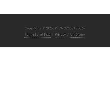
Copyrights © 2026 P.IVA 02152490567
Termini di utilizzo
/
Privacy
/
Chi Siamo