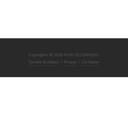
Copyrights © 2026 P.IVA 02152490567
Termini di utilizzo
/
Privacy
/
Chi Siamo