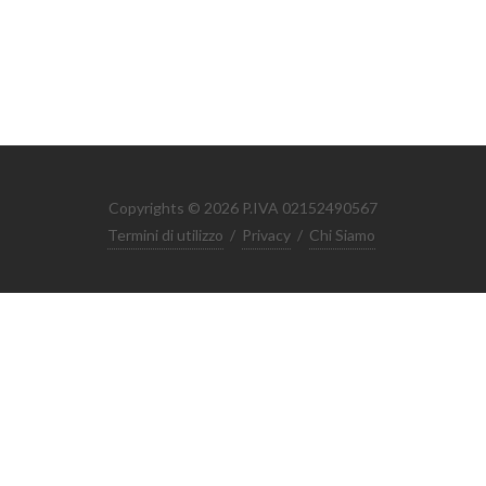
Copyrights © 2026 P.IVA 02152490567
Termini di utilizzo
/
Privacy
/
Chi Siamo