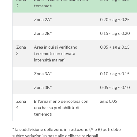
2
terremoti
Zona 2A*
0.20 < ag ≤ 0.25
Zona 2B*
0.15 < ag ≤ 0.20
Zona
Area in cui si verificano
0.05 < ag ≤ 0.15
3
terremoti con elevata
intensità ma rari
Zona 3A*
0.10 < ag ≤ 0.15
Zona 3B*
0.05 < ag ≤ 0.10
Zona
E' l'area meno pericolosa con
ag ≤ 0.05
4
una bassa probabilità di
terremoti
* la suddivisione delle zone in sottozone (A e B) potrebbe
subire variazioni in base alle delibere regionali