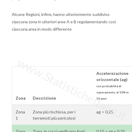
Alcune Regioni, infine, hanno ulteriormente suddiviso
ciascuna zona in ulteriori aree A e B regolamentando così
ciascuna area in modo differente
www.StatisticheItalia.it
Accelerezazione
orizzontale (ag)
con probabilità di
superamento al 10% in
Zona
Descrizione
50 anni
Zona
Zona più rischiosa, per i
ag > 0.25
1
terremoti più pericolosi
Zona
Zona, in cui si verificano forti
0.15 < ag ≤ 0.25