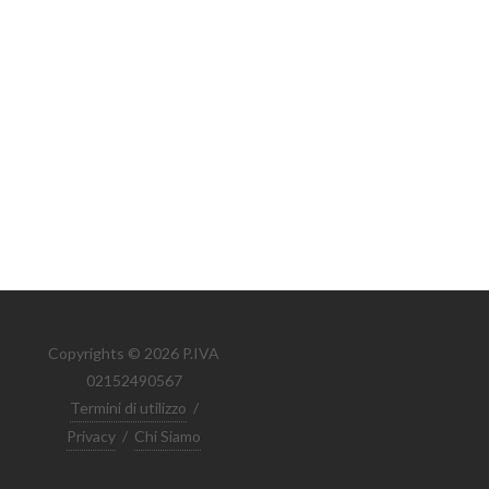
Copyrights © 2026 P.IVA
02152490567
Termini di utilizzo
/
Privacy
/
Chi Siamo